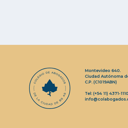
Montevideo 640.
Ciudad Autónoma de
C.P. (C1019ABN)
Tel: (+54 11) 4371-111
info@colabogados.o