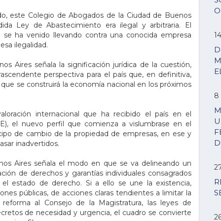
O
sado, este Colegio de Abogados de la Ciudad de Buenos
ida Ley de Abastecimiento era ilegal y arbitraria. El
l se ha venido llevando contra una conocida empresa
1
esa ilegalidad.
D
M
 Aires señala la significación jurídica de la cuestión,
E
ascendente perspectiva para el país que, en definitiva,
el que se construirá la economía nacional en los próximos
8 
M
loración internacional que ha recibido el país en el
U
), el nuevo perfil que comienza a vislumbrase en el
F
cipo de cambio de la propiedad de empresas, en ese y
D
asar inadvertidos.
nos Aires señala el modo en que se va delineando un
2
tación de derechos y garantías individuales consagrados
R
 el estado de derecho. Si a ello se une la existencia,
S
nes públicas, de acciones claras tendientes a limitar la
eforma al Consejo de la Magistratura, las leyes de
ecretos de necesidad y urgencia, el cuadro se convierte
2