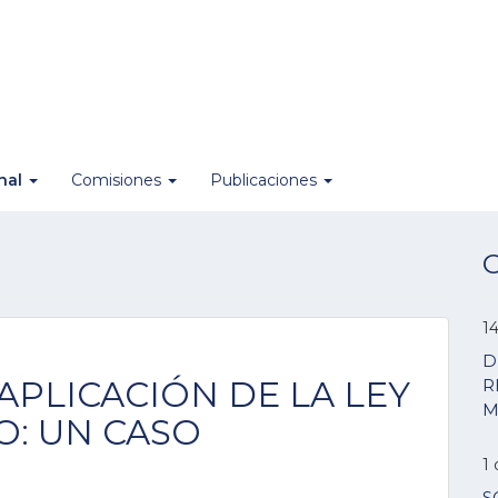
onal
Comisiones
Publicaciones
O
14
D
: APLICACIÓN DE LA LEY
R
M
O: UN CASO
1 
S