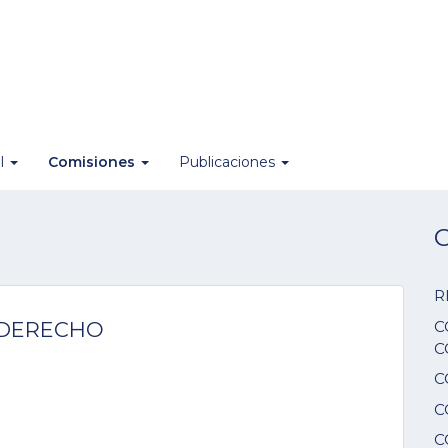
al
Comisiones
Publicaciones
O
R
C
 DERECHO
C
C
C
C