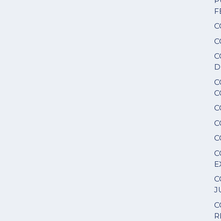
P
F
C
C
C
D
C
C
C
C
C
C
E
C
J
C
R