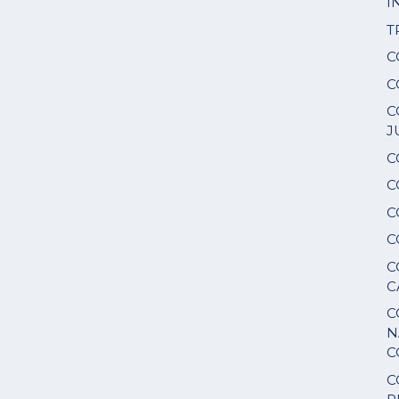
I
T
C
C
C
J
C
C
C
C
C
C
C
N
C
C