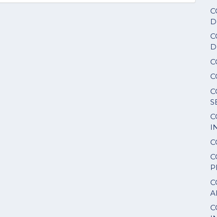
C
D
C
D
C
C
C
S
C
I
C
C
P
C
A
C