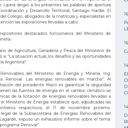
Lipera dirigió a los presentes las palabras de apertura
ordinación y Desarrollo Territorial, Santiago Hardie. El
16
 del Colegio, abogados de la matrícula y especialistas en
ención las exposiciones llevadas a cabo.
P
L
xpositores destacados funcionarios del Ministerio de
nería.
16
ario de Agricultura, Ganadería y Pesca del Ministerio de
C
ó a: “La situación actual, los desafíos y las oportunidades
 la Argentina”.
14
enovables del Ministerio de Energía y Minería, Ing.
E
ama Renovar. Las energías renovables en marcha”. Al
C
tración del presidente Macri es garantizar la seguridad
D
tienen las fuentes de energía en el cambio climático se
C
nicas de la licitación de energías renovables llevadas a
el Ministerio de Energía establece que, adjudicadas las
14
contratos respectivos, el 11 de noviembre próximo.
legal de la Subsecretaria de Energías Renovables del
D
 Lagarde, expuso un exhaustivo informe sobre el tema:
R
el programa Renovar”.
M