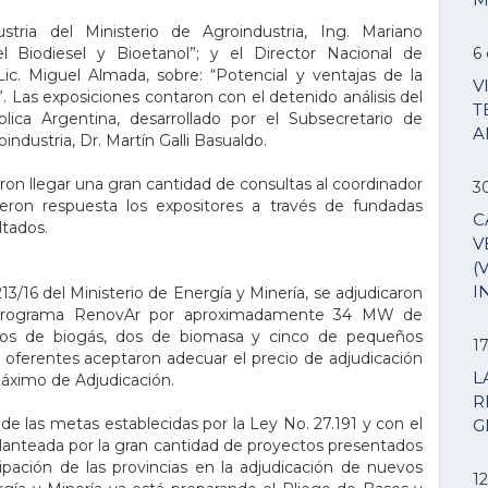
stria del Ministerio de Agroindustria, Ing. Mariano
l Biodiesel y Bioetanol”; y el Director Nacional de
6 
Lic. Miguel Almada, sobre: “Potencial y ventajas de la
V
. Las exposiciones contaron con el detenido análisis del
T
lica Argentina, desarrollado por el Subsecretario de
A
industria, Dr. Martín Galli Basualdo.
ieron llegar una gran cantidad de consultas al coordinador
3
ieron respuesta los expositores a través de fundadas
C
ltados.
V
(
I
3/16 del Ministerio de Energía y Minería, se adjudicaron
el Programa RenovAr por aproximadamente 34 MW de
ctos de biogás, dos de biomasa y cinco de pequeños
1
oferentes aceptaron adecuar el precio de adjudicación
L
Máximo de Adjudicación.
R
e las metas establecidas por la Ley No. 27.191 y con el
G
lanteada por la gran cantidad de proyectos presentados
pación de las provincias en la adjudicación de nuevos
12