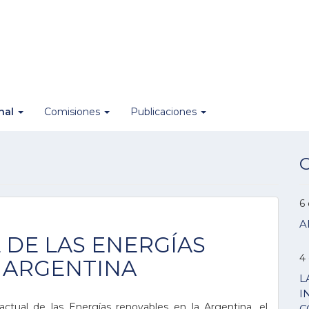
onal
Comisiones
Publicaciones
O
6
A
DE LAS ENERGÍAS
4
 ARGENTINA
L
I
tual de las Energías renovables en la Argentina, el
C