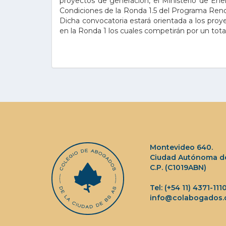
proyectos de generación, el Ministerio de Ene
Condiciones de la Ronda 1.5 del Programa Renov
Dicha convocatoria estará orientada a los proy
en la Ronda 1 los cuales competirán por un t
Montevideo 640.
Ciudad Autónoma de
C.P. (C1019ABN)
Tel: (+54 11) 4371-111
info@colabogados.o