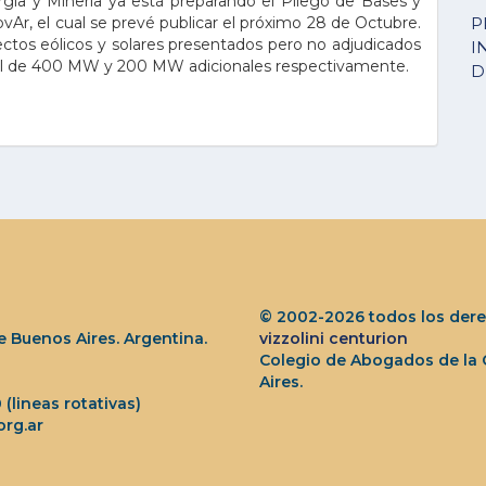
rgía y Minería ya está preparando el Pliego de Bases y
Ar, el cual se prevé publicar el próximo 28 de Octubre.
P
ectos eólicos y solares presentados pero no adjudicados
I
otal de 400 MW y 200 MW adicionales respectivamente.
D
© 2002-2026 todos los dere
 Buenos Aires. Argentina.
vizzolini centurion
Colegio de Abogados de la
Aires.
0 (lineas rotativas)
rg.ar