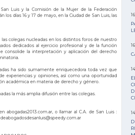
San Luis y la Comisión de la Mujer de la Federación
16
n los días 16 y 17 de mayo, en la Ciudad de San Luis, las
P
L
 las colegas nucleadas en los distintos foros de nuestro
16
os dedicados al ejercicio profesional y de la función
 consolide la interpretación y aplicación del derecho
C
minatoria.
14
lizadas ha sido sumamente enriquecedora toda vez que
de experiencias y opiniones, así como una oportunidad
E
ción académica en materia de derecho y género.
C
D
nadas la más amplia difusión entre las colegas.
C
en abogadas2013.com.ar, o llamar al C.A. de San Luis :
14
giodeabogadosdesanluis@speedy.com.ar
D
R
M