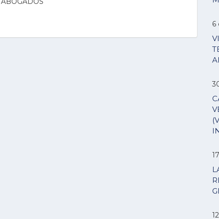
E ABOGADOS
6 
V
T
A
3
C
V
(
I
1
L
R
G
12