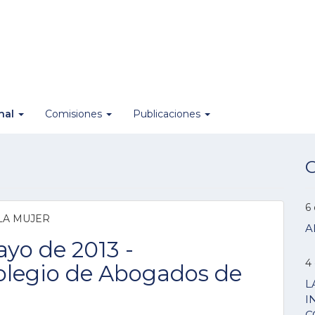
onal
Comisiones
Publicaciones
O
6
 LA MUJER
A
ayo de 2013 -
4
olegio de Abogados de
L
I
C