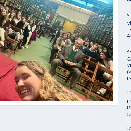
6 
V
T
A
3
C
V
(
I
1
L
R
G
12