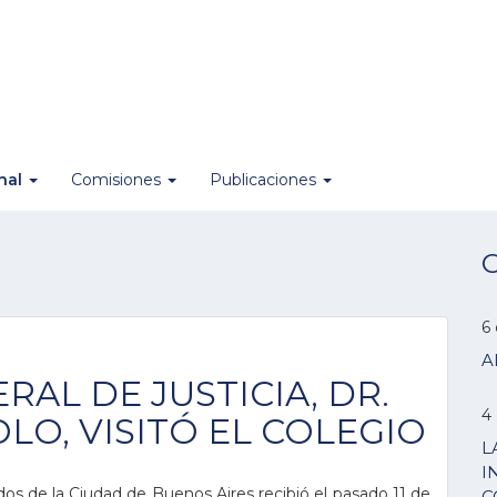
onal
Comisiones
Publicaciones
O
6
A
RAL DE JUSTICIA, DR.
4
LO, VISITÓ EL COLEGIO
L
I
s de la Ciudad de Buenos Aires recibió el pasado 11 de
C