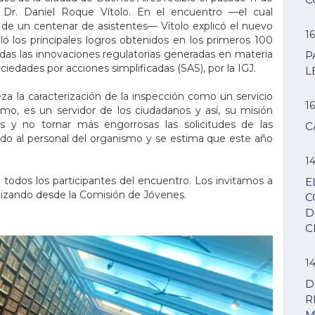
a, Dr. Daniel Roque Vítolo. En el encuentro —el cual
 de un centenar de asistentes— Vítolo explicó el nuevo
16
ló los principales logros obtenidos en los primeros 100
odas las innovaciones regulatorias generadas en materia
P
ciedades por acciones simplificadas (SAS), por la IGJ.
L
za la caracterización de la inspección como un servicio
16
smo, es un servidor de los ciudadanos y así, su misión
les y no tornar más engorrosas las solicitudes de las
C
ando al personal del organismo y se estima que este año
14
 todos los participantes del encuentro. Los invitamos a
E
alizando desde la Comisión de Jóvenes.
C
D
C
14
D
R
M