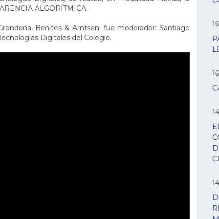
PARENCIA ALGORÍTMICA.
16
 Grondona, Benites & Arntsen; fue moderador: Santiago
ecnologías Digitales del Colegio.
P
L
16
C
14
E
C
D
C
14
D
R
M