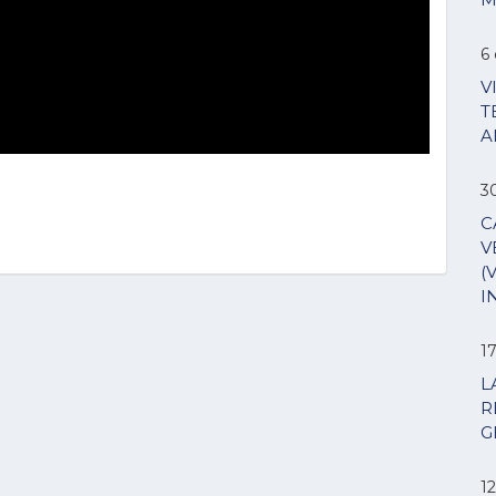
6 
V
T
A
3
C
V
(
I
1
L
R
G
12