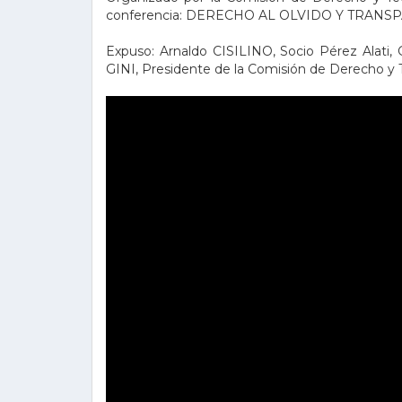
conferencia: DERECHO AL OLVIDO Y TRANS
Expuso: Arnaldo CISILINO, Socio Pérez Alati,
GINI, Presidente de la Comisión de Derecho y T