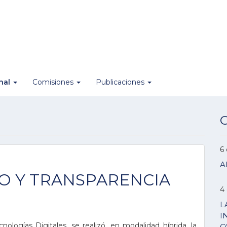
onal
Comisiones
Publicaciones
O
6
A
O Y TRANSPARENCIA
4
L
I
logías Digitales, se realizó, en modalidad híbrida, la
C