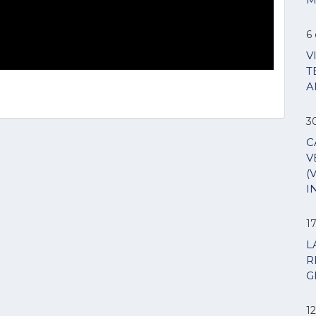
6 
V
T
A
3
C
V
(
I
1
L
R
G
12