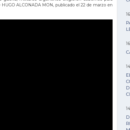
de HUGO ALCONADA MON, publicado el 22 de marzo en
16
P
L
16
C
14
E
C
D
C
14
D
R
M