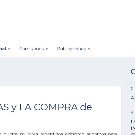
onal
Comisiones
Publicaciones
O
6
A
S y LA COMPRA de
4
L
I
na guerra, militares argentinos exigieron sobornos para
C