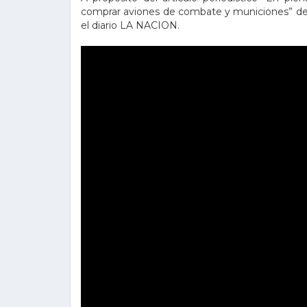
comprar aviones de combate y municiones” 
el diario LA NACION.