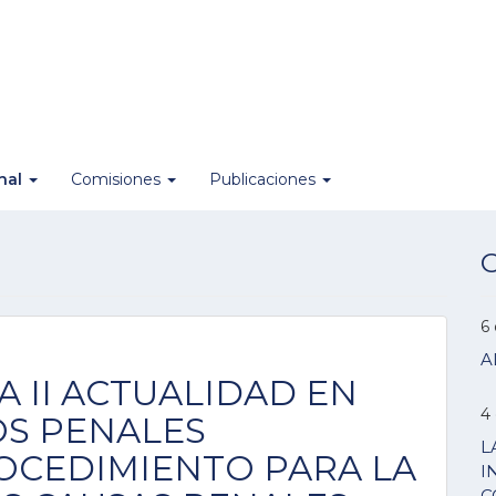
onal
Comisiones
Publicaciones
O
6
A
 II ACTUALIDAD EN
4
OS PENALES
L
OCEDIMIENTO PARA LA
I
C