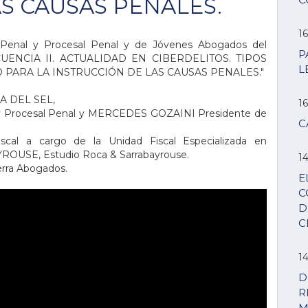
S CAUSAS PENALES.
16
 Penal y Procesal Penal y de Jóvenes Abogados del
P
LINCUENCIA II. ACTUALIDAD EN CIBERDELITOS. TIPOS
L
ARA LA INSTRUCCIÓN DE LAS CAUSAS PENALES."
IA DEL SEL,
16
 y Procesal Penal y MERCEDES GOZAINI Presidente de
C
cal a cargo de la Unidad Fiscal Especializada en
OUSE, Estudio Roca & Sarrabayrouse.
14
ra Abogados.
E
C
D
C
14
D
R
M