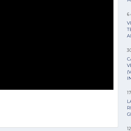
6 
V
T
A
3
C
V
(
I
1
L
R
G
12